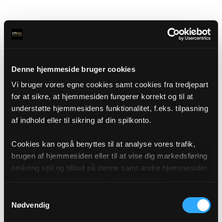
Denne hjemmeside bruger cookies
Vi bruger vores egne cookies samt cookies fra tredjepart
for at sikre, at hjemmesiden fungerer korrekt og til at
understøtte hjemmesidens funktionalitet, f.eks. tilpasning
af indhold eller til sikring af din spilkonto.
Cookies kan også benyttes til at analyse vores trafik,
brugen af hjemmesiden eller til at vise dig markedsføring
omkring spil og tilbud på denne samt andre hjemmesider
og sociale medier igennem vores analyse og
annonceringspartnere. Du kan læse mere om vores brug
Samtykkevalg
af cookies under "Detaljer" eller ved at klikke videre til
Nødvendig
vores Cookiepolitik, som du finder i bunden af vores