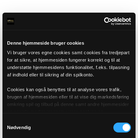
Denne hjemmeside bruger cookies
Vi bruger vores egne cookies samt cookies fra tredjepart
for at sikre, at hjemmesiden fungerer korrekt og til at
understøtte hjemmesidens funktionalitet, f.eks. tilpasning
af indhold eller til sikring af din spilkonto.
Cookies kan også benyttes til at analyse vores trafik,
brugen af hjemmesiden eller til at vise dig markedsføring
omkring spil og tilbud på denne samt andre hjemmesider
og sociale medier igennem vores analyse og
annonceringspartnere. Du kan læse mere om vores brug
Samtykkevalg
af cookies under "Detaljer" eller ved at klikke videre til
Nødvendig
vores Cookiepolitik, som du finder i bunden af vores