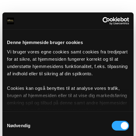
Denne hjemmeside bruger cookies
Vi bruger vores egne cookies samt cookies fra tredjepart
for at sikre, at hjemmesiden fungerer korrekt og til at
understøtte hjemmesidens funktionalitet, f.eks. tilpasning
af indhold eller til sikring af din spilkonto.
Cookies kan også benyttes til at analyse vores trafik,
brugen af hjemmesiden eller til at vise dig markedsføring
omkring spil og tilbud på denne samt andre hjemmesider
og sociale medier igennem vores analyse og
annonceringspartnere. Du kan læse mere om vores brug
Samtykkevalg
af cookies under "Detaljer" eller ved at klikke videre til
Nødvendig
vores Cookiepolitik, som du finder i bunden af vores