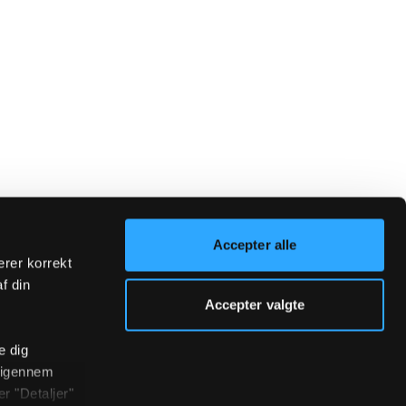
Accepter alle
erer korrekt
af din
Accepter valgte
e dig
r igennem
r "Detaljer"