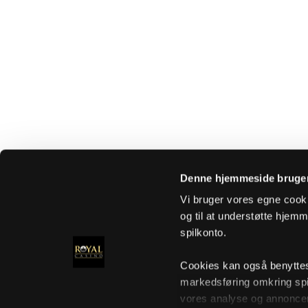
Denne hjemmeside bruger
Vi bruger vores egne cooki
og til at understøtte hjemme
spilkonto.
Cookies kan også benyttes t
markedsføring omkring spi
vores analyse og annoncer