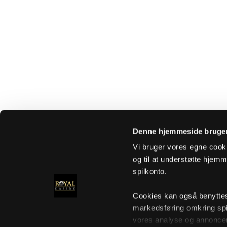
Denne hjemmeside bruger
Vi bruger vores egne cooki
og til at understøtte hjemme
spilkonto.
Cookies kan også benyttes t
markedsføring omkring spi
vores analyse og annoncer