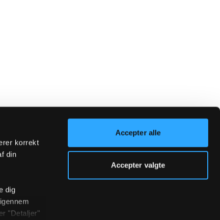
Accepter alle
erer korrekt
af din
Accepter valgte
e dig
r igennem
r "Detaljer"