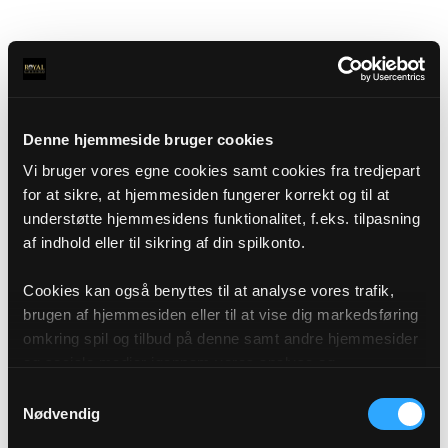
Denne hjemmeside bruger cookies
Vi bruger vores egne cookies samt cookies fra tredjepart
for at sikre, at hjemmesiden fungerer korrekt og til at
understøtte hjemmesidens funktionalitet, f.eks. tilpasning
af indhold eller til sikring af din spilkonto.
Cookies kan også benyttes til at analyse vores trafik,
brugen af hjemmesiden eller til at vise dig markedsføring
omkring spil og tilbud på denne samt andre hjemmesider
og sociale medier igennem vores analyse og
annonceringspartnere. Du kan læse mere om vores brug
Samtykkevalg
af cookies under "Detaljer" eller ved at klikke videre til
Nødvendig
vores Cookiepolitik, som du finder i bunden af vores