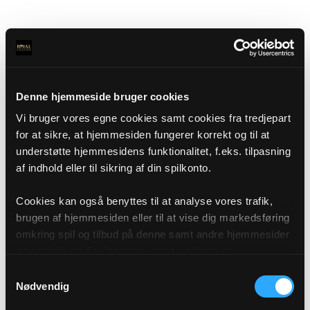
Denne hjemmeside bruger cookies
Vi bruger vores egne cookies samt cookies fra tredjepart
for at sikre, at hjemmesiden fungerer korrekt og til at
understøtte hjemmesidens funktionalitet, f.eks. tilpasning
af indhold eller til sikring af din spilkonto.
Cookies kan også benyttes til at analyse vores trafik,
brugen af hjemmesiden eller til at vise dig markedsføring
omkring spil og tilbud på denne samt andre hjemmesider
og sociale medier igennem vores analyse og
annonceringspartnere. Du kan læse mere om vores brug
Samtykkevalg
af cookies under "Detaljer" eller ved at klikke videre til
Nødvendig
vores Cookiepolitik, som du finder i bunden af vores