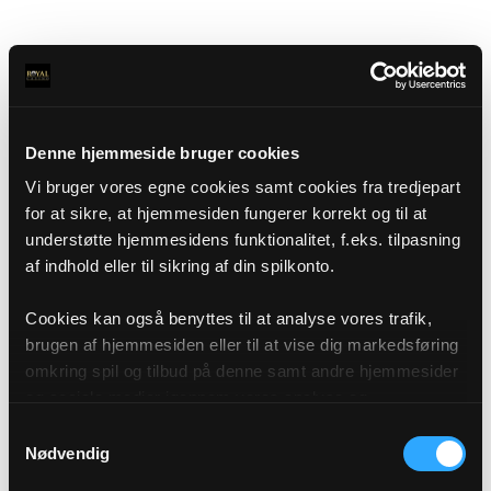
Denne hjemmeside bruger cookies
Vi bruger vores egne cookies samt cookies fra tredjepart
for at sikre, at hjemmesiden fungerer korrekt og til at
understøtte hjemmesidens funktionalitet, f.eks. tilpasning
af indhold eller til sikring af din spilkonto.
Cookies kan også benyttes til at analyse vores trafik,
brugen af hjemmesiden eller til at vise dig markedsføring
omkring spil og tilbud på denne samt andre hjemmesider
og sociale medier igennem vores analyse og
annonceringspartnere. Du kan læse mere om vores brug
Samtykkevalg
af cookies under "Detaljer" eller ved at klikke videre til
Nødvendig
vores Cookiepolitik, som du finder i bunden af vores