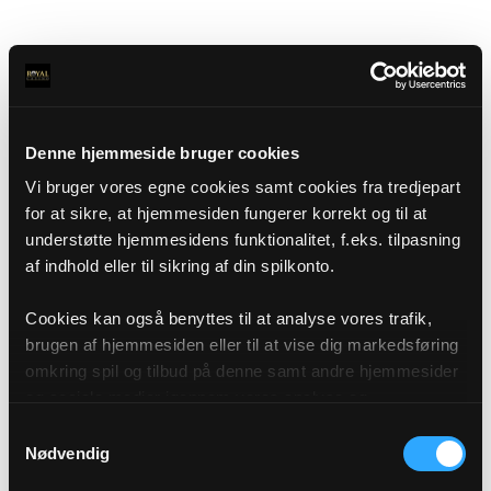
Denne hjemmeside bruger cookies
Vi bruger vores egne cookies samt cookies fra tredjepart
for at sikre, at hjemmesiden fungerer korrekt og til at
understøtte hjemmesidens funktionalitet, f.eks. tilpasning
af indhold eller til sikring af din spilkonto.
Cookies kan også benyttes til at analyse vores trafik,
brugen af hjemmesiden eller til at vise dig markedsføring
omkring spil og tilbud på denne samt andre hjemmesider
og sociale medier igennem vores analyse og
annonceringspartnere. Du kan læse mere om vores brug
Samtykkevalg
af cookies under "Detaljer" eller ved at klikke videre til
Nødvendig
vores Cookiepolitik, som du finder i bunden af vores