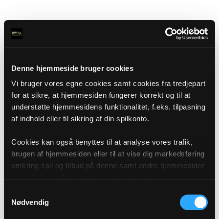
Denne hjemmeside bruger cookies
Vi bruger vores egne cookies samt cookies fra tredjepart
for at sikre, at hjemmesiden fungerer korrekt og til at
understøtte hjemmesidens funktionalitet, f.eks. tilpasning
af indhold eller til sikring af din spilkonto.
Cookies kan også benyttes til at analyse vores trafik,
brugen af hjemmesiden eller til at vise dig markedsføring
omkring spil og tilbud på denne samt andre hjemmesider
og sociale medier igennem vores analyse og
annonceringspartnere. Du kan læse mere om vores brug
Samtykkevalg
af cookies under "Detaljer" eller ved at klikke videre til
Nødvendig
vores Cookiepolitik, som du finder i bunden af vores