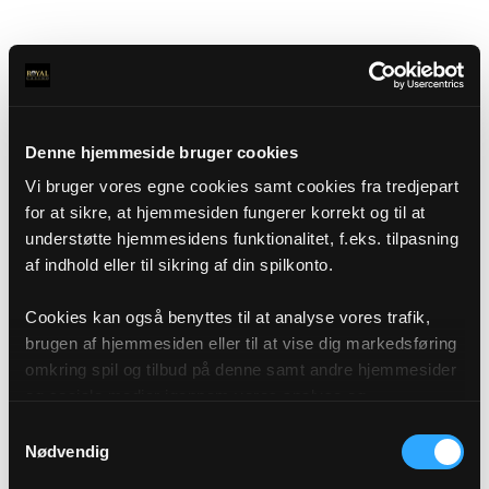
Denne hjemmeside bruger cookies
Vi bruger vores egne cookies samt cookies fra tredjepart
for at sikre, at hjemmesiden fungerer korrekt og til at
understøtte hjemmesidens funktionalitet, f.eks. tilpasning
af indhold eller til sikring af din spilkonto.
Cookies kan også benyttes til at analyse vores trafik,
brugen af hjemmesiden eller til at vise dig markedsføring
omkring spil og tilbud på denne samt andre hjemmesider
og sociale medier igennem vores analyse og
annonceringspartnere. Du kan læse mere om vores brug
Samtykkevalg
af cookies under "Detaljer" eller ved at klikke videre til
Nødvendig
vores Cookiepolitik, som du finder i bunden af vores