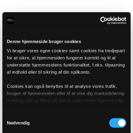
Denne hjemmeside bruger cookies
Vi bruger vores egne cookies samt cookies fra tredjepart
for at sikre, at hjemmesiden fungerer korrekt og til at
understøtte hjemmesidens funktionalitet, f.eks. tilpasning
af indhold eller til sikring af din spilkonto.
Cookies kan også benyttes til at analyse vores trafik,
brugen af hjemmesiden eller til at vise dig markedsføring
omkring spil og tilbud på denne samt andre hjemmesider
og sociale medier igennem vores analyse og
annonceringspartnere. Du kan læse mere om vores brug
Samtykkevalg
af cookies under "Detaljer" eller ved at klikke videre til
Nødvendig
vores Cookiepolitik, som du finder i bunden af vores