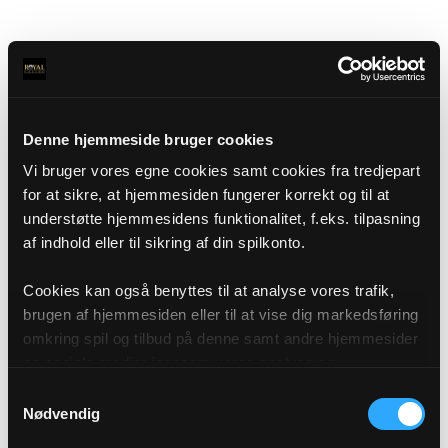
Denne hjemmeside bruger cookies
Vi bruger vores egne cookies samt cookies fra tredjepart
for at sikre, at hjemmesiden fungerer korrekt og til at
understøtte hjemmesidens funktionalitet, f.eks. tilpasning
af indhold eller til sikring af din spilkonto.
Cookies kan også benyttes til at analyse vores trafik,
brugen af hjemmesiden eller til at vise dig markedsføring
omkring spil og tilbud på denne samt andre hjemmesider
og sociale medier igennem vores analyse og
annonceringspartnere. Du kan læse mere om vores brug
Samtykkevalg
af cookies under "Detaljer" eller ved at klikke videre til
Nødvendig
vores Cookiepolitik, som du finder i bunden af vores