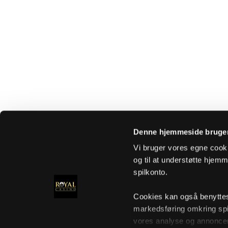
Denne hjemmeside bruger
Vi bruger vores egne cooki
og til at understøtte hjemme
spilkonto.
Cookies kan også benyttes t
markedsføring omkring spi
vores analyse og annoncer