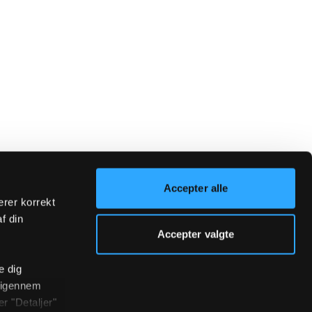
Accepter alle
erer korrekt
af din
Accepter valgte
e dig
r igennem
r "Detaljer"