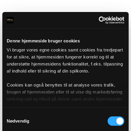
Denne hjemmeside bruger cookies
Vi bruger vores egne cookies samt cookies fra tredjepart
for at sikre, at hjemmesiden fungerer korrekt og til at
understøtte hjemmesidens funktionalitet, f.eks. tilpasning
af indhold eller til sikring af din spilkonto.
Cookies kan også benyttes til at analyse vores trafik,
brugen af hjemmesiden eller til at vise dig markedsføring
omkring spil og tilbud på denne samt andre hjemmesider
og sociale medier igennem vores analyse og
annonceringspartnere. Du kan læse mere om vores brug
Samtykkevalg
af cookies under "Detaljer" eller ved at klikke videre til
Nødvendig
vores Cookiepolitik, som du finder i bunden af vores