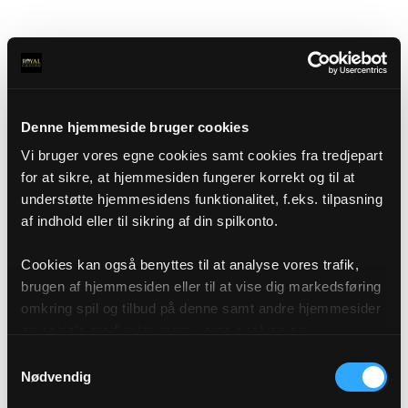
Denne hjemmeside bruger cookies
Vi bruger vores egne cookies samt cookies fra tredjepart
for at sikre, at hjemmesiden fungerer korrekt og til at
understøtte hjemmesidens funktionalitet, f.eks. tilpasning
af indhold eller til sikring af din spilkonto.
Cookies kan også benyttes til at analyse vores trafik,
brugen af hjemmesiden eller til at vise dig markedsføring
omkring spil og tilbud på denne samt andre hjemmesider
og sociale medier igennem vores analyse og
annonceringspartnere. Du kan læse mere om vores brug
Samtykkevalg
af cookies under "Detaljer" eller ved at klikke videre til
Nødvendig
vores Cookiepolitik, som du finder i bunden af vores