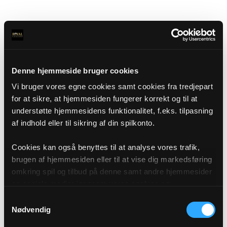
Denne hjemmeside bruger cookies
Vi bruger vores egne cookies samt cookies fra tredjepart
for at sikre, at hjemmesiden fungerer korrekt og til at
understøtte hjemmesidens funktionalitet, f.eks. tilpasning
af indhold eller til sikring af din spilkonto.
Cookies kan også benyttes til at analyse vores trafik,
brugen af hjemmesiden eller til at vise dig markedsføring
omkring spil og tilbud på denne samt andre hjemmesider
og sociale medier igennem vores analyse og
annonceringspartnere. Du kan læse mere om vores brug
Samtykkevalg
af cookies under "Detaljer" eller ved at klikke videre til
Nødvendig
vores Cookiepolitik, som du finder i bunden af vores