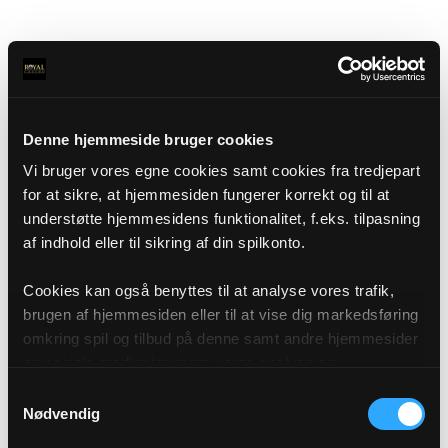
Denne hjemmeside bruger cookies
Vi bruger vores egne cookies samt cookies fra tredjepart
for at sikre, at hjemmesiden fungerer korrekt og til at
understøtte hjemmesidens funktionalitet, f.eks. tilpasning
af indhold eller til sikring af din spilkonto.
Cookies kan også benyttes til at analyse vores trafik,
brugen af hjemmesiden eller til at vise dig markedsføring
omkring spil og tilbud på denne samt andre hjemmesider
og sociale medier igennem vores analyse og
annonceringspartnere. Du kan læse mere om vores brug
Samtykkevalg
af cookies under "Detaljer" eller ved at klikke videre til
Nødvendig
vores Cookiepolitik, som du finder i bunden af vores