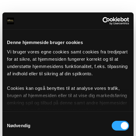
Denne hjemmeside bruger cookies
Vi bruger vores egne cookies samt cookies fra tredjepart
for at sikre, at hjemmesiden fungerer korrekt og til at
understøtte hjemmesidens funktionalitet, f.eks. tilpasning
af indhold eller til sikring af din spilkonto.
Cookies kan også benyttes til at analyse vores trafik,
brugen af hjemmesiden eller til at vise dig markedsføring
omkring spil og tilbud på denne samt andre hjemmesider
og sociale medier igennem vores analyse og
annonceringspartnere. Du kan læse mere om vores brug
Samtykkevalg
af cookies under "Detaljer" eller ved at klikke videre til
Nødvendig
vores Cookiepolitik, som du finder i bunden af vores