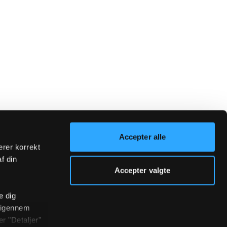
Accepter alle
erer korrekt
af din
Accepter valgte
e dig
r igennem
r "Detaljer"