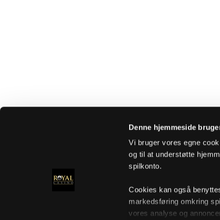
Denne hjemmeside bruger
Vi bruger vores egne cooki
og til at understøtte hjemme
spilkonto.
Cookies kan også benyttes t
markedsføring omkring spi
vores analyse og annoncer