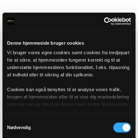
Denne hjemmeside bruger cookies
Vi bruger vores egne cookies samt cookies fra tredjepart
for at sikre, at hjemmesiden fungerer korrekt og til at
understøtte hjemmesidens funktionalitet, f.eks. tilpasning
af indhold eller til sikring af din spilkonto.
Cookies kan også benyttes til at analyse vores trafik,
brugen af hjemmesiden eller til at vise dig markedsføring
omkring spil og tilbud på denne samt andre hjemmesider
og sociale medier igennem vores analyse og
annonceringspartnere. Du kan læse mere om vores brug
Samtykkevalg
af cookies under "Detaljer" eller ved at klikke videre til
Nødvendig
vores Cookiepolitik, som du finder i bunden af vores