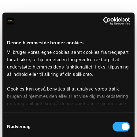
Denne hjemmeside bruger cookies
Vi bruger vores egne cookies samt cookies fra tredjepart
for at sikre, at hjemmesiden fungerer korrekt og til at
understøtte hjemmesidens funktionalitet, f.eks. tilpasning
af indhold eller til sikring af din spilkonto.
Cookies kan også benyttes til at analyse vores trafik,
brugen af hjemmesiden eller til at vise dig markedsføring
omkring spil og tilbud på denne samt andre hjemmesider
og sociale medier igennem vores analyse og
annonceringspartnere. Du kan læse mere om vores brug
Samtykkevalg
af cookies under "Detaljer" eller ved at klikke videre til
Nødvendig
vores Cookiepolitik, som du finder i bunden af vores