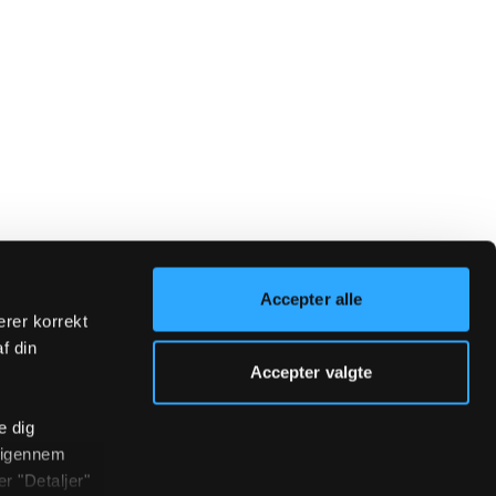
Accepter alle
erer korrekt
af din
Accepter valgte
e dig
r igennem
r "Detaljer"