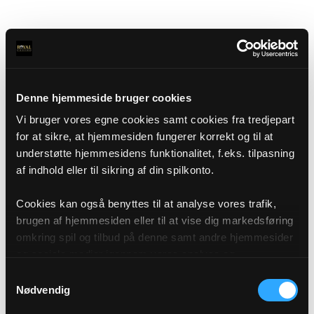
Denne hjemmeside bruger cookies
Vi bruger vores egne cookies samt cookies fra tredjepart
for at sikre, at hjemmesiden fungerer korrekt og til at
understøtte hjemmesidens funktionalitet, f.eks. tilpasning
af indhold eller til sikring af din spilkonto.
Cookies kan også benyttes til at analyse vores trafik,
brugen af hjemmesiden eller til at vise dig markedsføring
omkring spil og tilbud på denne samt andre hjemmesider
og sociale medier igennem vores analyse og
annonceringspartnere. Du kan læse mere om vores brug
Samtykkevalg
af cookies under "Detaljer" eller ved at klikke videre til
Nødvendig
vores Cookiepolitik, som du finder i bunden af vores