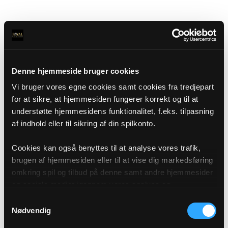
Denne hjemmeside bruger cookies
Vi bruger vores egne cookies samt cookies fra tredjepart
for at sikre, at hjemmesiden fungerer korrekt og til at
understøtte hjemmesidens funktionalitet, f.eks. tilpasning
af indhold eller til sikring af din spilkonto.
Cookies kan også benyttes til at analyse vores trafik,
brugen af hjemmesiden eller til at vise dig markedsføring
omkring spil og tilbud på denne samt andre hjemmesider
og sociale medier igennem vores analyse og
annonceringspartnere. Du kan læse mere om vores brug
Samtykkevalg
af cookies under "Detaljer" eller ved at klikke videre til
Nødvendig
vores Cookiepolitik, som du finder i bunden af vores