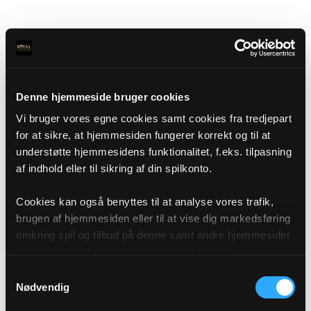
Denne hjemmeside bruger cookies
Vi bruger vores egne cookies samt cookies fra tredjepart
for at sikre, at hjemmesiden fungerer korrekt og til at
understøtte hjemmesidens funktionalitet, f.eks. tilpasning
af indhold eller til sikring af din spilkonto.
Cookies kan også benyttes til at analyse vores trafik,
brugen af hjemmesiden eller til at vise dig markedsføring
omkring spil og tilbud på denne samt andre hjemmesider
og sociale medier igennem vores analyse og
annonceringspartnere. Du kan læse mere om vores brug
Samtykkevalg
af cookies under "Detaljer" eller ved at klikke videre til
Nødvendig
vores Cookiepolitik, som du finder i bunden af vores