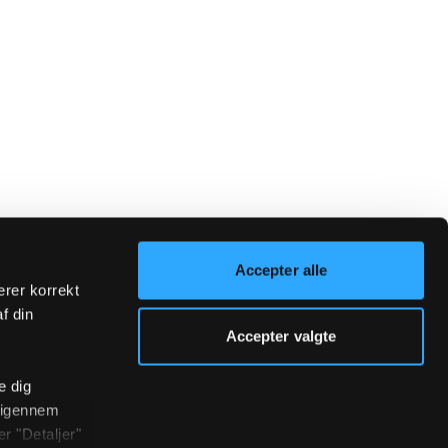
Accepter alle
erer korrekt
af din
Accepter valgte
e dig
r igennem
r "Detaljer"