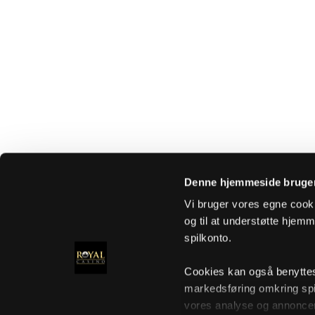
Denne hjemmeside bruger
Vi bruger vores egne cooki
og til at understøtte hjemme
spilkonto.
Cookies kan også benyttes t
markedsføring omkring spi
vores analyse og annoncer