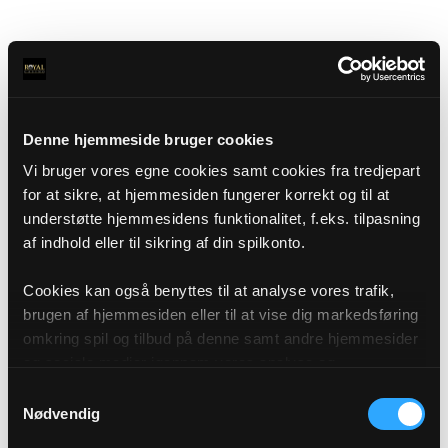
Denne hjemmeside bruger cookies
Vi bruger vores egne cookies samt cookies fra tredjepart
for at sikre, at hjemmesiden fungerer korrekt og til at
understøtte hjemmesidens funktionalitet, f.eks. tilpasning
af indhold eller til sikring af din spilkonto.
Cookies kan også benyttes til at analyse vores trafik,
brugen af hjemmesiden eller til at vise dig markedsføring
omkring spil og tilbud på denne samt andre hjemmesider
og sociale medier igennem vores analyse og
annonceringspartnere. Du kan læse mere om vores brug
Samtykkevalg
af cookies under "Detaljer" eller ved at klikke videre til
Nødvendig
vores Cookiepolitik, som du finder i bunden af vores