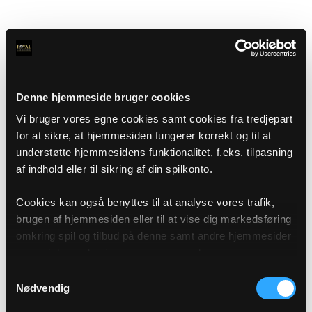
Denne hjemmeside bruger cookies
Vi bruger vores egne cookies samt cookies fra tredjepart
for at sikre, at hjemmesiden fungerer korrekt og til at
understøtte hjemmesidens funktionalitet, f.eks. tilpasning
af indhold eller til sikring af din spilkonto.
Cookies kan også benyttes til at analyse vores trafik,
brugen af hjemmesiden eller til at vise dig markedsføring
omkring spil og tilbud på denne samt andre hjemmesider
og sociale medier igennem vores analyse og
annonceringspartnere. Du kan læse mere om vores brug
Samtykkevalg
af cookies under "Detaljer" eller ved at klikke videre til
Nødvendig
vores Cookiepolitik, som du finder i bunden af vores