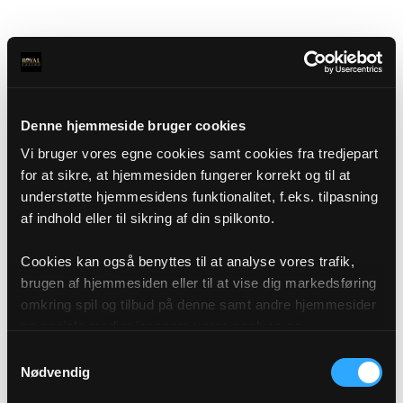
Denne hjemmeside bruger cookies
Vi bruger vores egne cookies samt cookies fra tredjepart
for at sikre, at hjemmesiden fungerer korrekt og til at
understøtte hjemmesidens funktionalitet, f.eks. tilpasning
af indhold eller til sikring af din spilkonto.
Cookies kan også benyttes til at analyse vores trafik,
brugen af hjemmesiden eller til at vise dig markedsføring
omkring spil og tilbud på denne samt andre hjemmesider
og sociale medier igennem vores analyse og
annonceringspartnere. Du kan læse mere om vores brug
Samtykkevalg
af cookies under "Detaljer" eller ved at klikke videre til
Nødvendig
vores Cookiepolitik, som du finder i bunden af vores