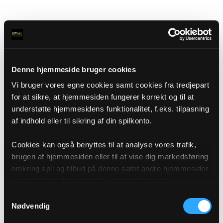
Denne hjemmeside bruger cookies
Vi bruger vores egne cookies samt cookies fra tredjepart
for at sikre, at hjemmesiden fungerer korrekt og til at
understøtte hjemmesidens funktionalitet, f.eks. tilpasning
af indhold eller til sikring af din spilkonto.
Cookies kan også benyttes til at analyse vores trafik,
brugen af hjemmesiden eller til at vise dig markedsføring
omkring spil og tilbud på denne samt andre hjemmesider
og sociale medier igennem vores analyse og
annonceringspartnere. Du kan læse mere om vores brug
Samtykkevalg
af cookies under "Detaljer" eller ved at klikke videre til
Nødvendig
vores Cookiepolitik, som du finder i bunden af vores