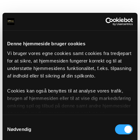
Denne hjemmeside bruger cookies
Vi bruger vores egne cookies samt cookies fra tredjepart
for at sikre, at hjemmesiden fungerer korrekt og til at
understøtte hjemmesidens funktionalitet, f.eks. tilpasning
af indhold eller til sikring af din spilkonto.
Cookies kan også benyttes til at analyse vores trafik,
brugen af hjemmesiden eller til at vise dig markedsføring
omkring spil og tilbud på denne samt andre hjemmesider
og sociale medier igennem vores analyse og
annonceringspartnere. Du kan læse mere om vores brug
Samtykkevalg
af cookies under "Detaljer" eller ved at klikke videre til
Nødvendig
vores Cookiepolitik, som du finder i bunden af vores