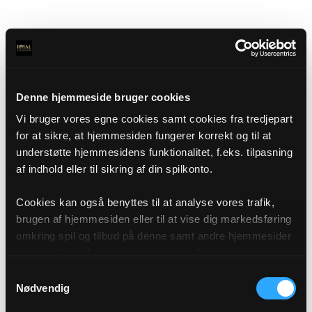
Denne hjemmeside bruger cookies
Vi bruger vores egne cookies samt cookies fra tredjepart
for at sikre, at hjemmesiden fungerer korrekt og til at
understøtte hjemmesidens funktionalitet, f.eks. tilpasning
af indhold eller til sikring af din spilkonto.
Cookies kan også benyttes til at analyse vores trafik,
brugen af hjemmesiden eller til at vise dig markedsføring
omkring spil og tilbud på denne samt andre hjemmesider
og sociale medier igennem vores analyse og
annonceringspartnere. Du kan læse mere om vores brug
Samtykkevalg
af cookies under "Detaljer" eller ved at klikke videre til
Nødvendig
vores Cookiepolitik, som du finder i bunden af vores