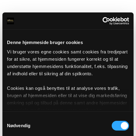
Denne hjemmeside bruger cookies
Vi bruger vores egne cookies samt cookies fra tredjepart
for at sikre, at hjemmesiden fungerer korrekt og til at
understøtte hjemmesidens funktionalitet, f.eks. tilpasning
af indhold eller til sikring af din spilkonto.
Cookies kan også benyttes til at analyse vores trafik,
brugen af hjemmesiden eller til at vise dig markedsføring
omkring spil og tilbud på denne samt andre hjemmesider
og sociale medier igennem vores analyse og
annonceringspartnere. Du kan læse mere om vores brug
Samtykkevalg
af cookies under "Detaljer" eller ved at klikke videre til
Nødvendig
vores Cookiepolitik, som du finder i bunden af vores