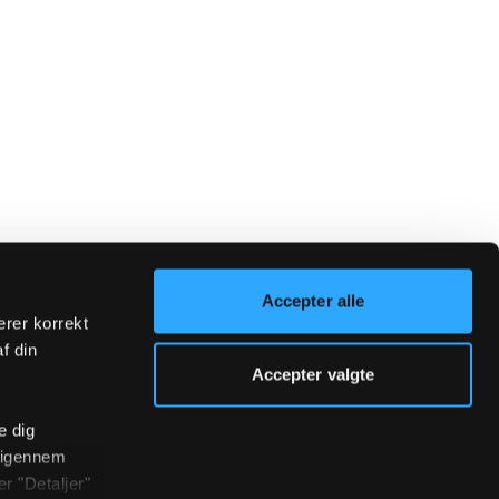
Accepter alle
erer korrekt
af din
Accepter valgte
e dig
r igennem
r "Detaljer"