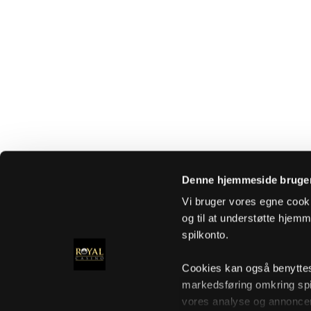
Denne hjemmeside bruger
Vi bruger vores egne cooki
og til at understøtte hjemme
spilkonto.
Cookies kan også benyttes t
markedsføring omkring spi
vores analyse og annoncer