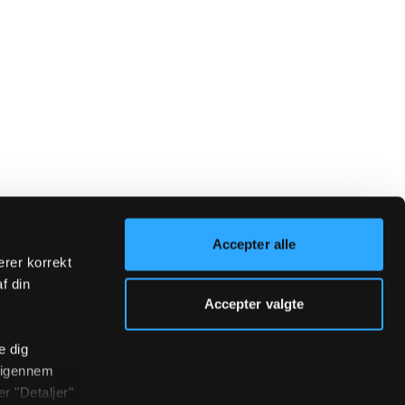
Accepter alle
erer korrekt
af din
Accepter valgte
e dig
r igennem
r "Detaljer"