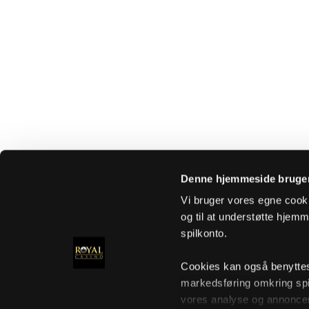
Denne hjemmeside bruger
Vi bruger vores egne cooki
og til at understøtte hjemme
spilkonto.
Cookies kan også benyttes t
markedsføring omkring spi
vores analyse og annoncer