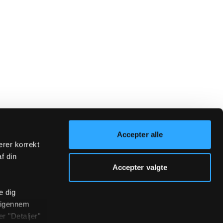
Accepter alle
erer korrekt
af din
Accepter valgte
e dig
r igennem
r "Detaljer"