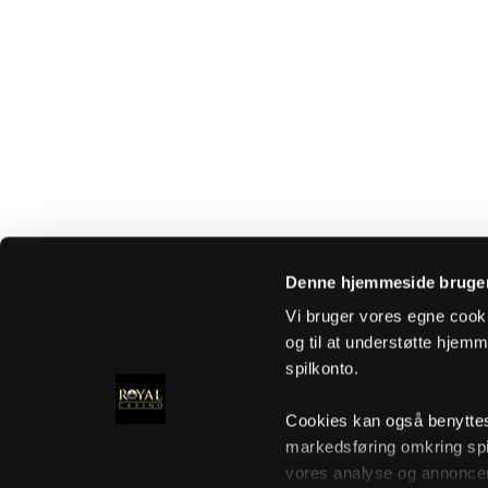
Denne hjemmeside bruger
Vi bruger vores egne cooki
og til at understøtte hjemme
spilkonto.
Cookies kan også benyttes t
markedsføring omkring spi
vores analyse og annoncer