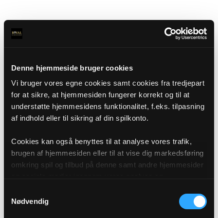
Denne hjemmeside bruger cookies
Vi bruger vores egne cookies samt cookies fra tredjepart
for at sikre, at hjemmesiden fungerer korrekt og til at
understøtte hjemmesidens funktionalitet, f.eks. tilpasning
af indhold eller til sikring af din spilkonto.
Cookies kan også benyttes til at analyse vores trafik,
brugen af hjemmesiden eller til at vise dig markedsføring
omkring spil og tilbud på denne samt andre hjemmesider
og sociale medier igennem vores analyse og
annonceringspartnere. Du kan læse mere om vores brug
Samtykkevalg
af cookies under "Detaljer" eller ved at klikke videre til
Nødvendig
vores Cookiepolitik, som du finder i bunden af vores