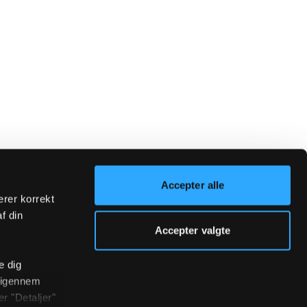
Accepter alle
erer korrekt
af din
Accepter valgte
e dig
r igennem
r "Detaljer"