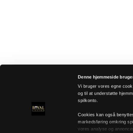
Denne hjemmeside bruger
Vi bruger vores egne cooki
og til at understøtte hjemme
spilkonto.
Cookies kan også benyttes t
markedsføring omkring spi
vores analyse og annoncer