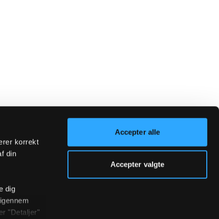
Accepter alle
erer korrekt
af din
Accepter valgte
e dig
r igennem
r "Detaljer"