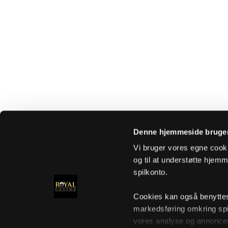
Denne hjemmeside bruger
Vi bruger vores egne cooki
og til at understøtte hjemme
spilkonto.
Cookies kan også benyttes t
markedsføring omkring spi
vores analyse og annoncer