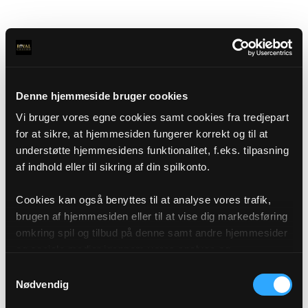
Denne hjemmeside bruger cookies
Vi bruger vores egne cookies samt cookies fra tredjepart
for at sikre, at hjemmesiden fungerer korrekt og til at
understøtte hjemmesidens funktionalitet, f.eks. tilpasning
af indhold eller til sikring af din spilkonto.
Cookies kan også benyttes til at analyse vores trafik,
brugen af hjemmesiden eller til at vise dig markedsføring
omkring spil og tilbud på denne samt andre hjemmesider
og sociale medier igennem vores analyse og
annonceringspartnere. Du kan læse mere om vores brug
Samtykkevalg
af cookies under "Detaljer" eller ved at klikke videre til
Nødvendig
vores Cookiepolitik, som du finder i bunden af vores