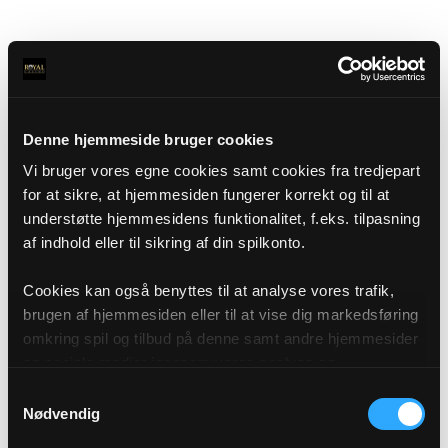
Denne hjemmeside bruger cookies
Vi bruger vores egne cookies samt cookies fra tredjepart
for at sikre, at hjemmesiden fungerer korrekt og til at
understøtte hjemmesidens funktionalitet, f.eks. tilpasning
af indhold eller til sikring af din spilkonto.
Cookies kan også benyttes til at analyse vores trafik,
brugen af hjemmesiden eller til at vise dig markedsføring
omkring spil og tilbud på denne samt andre hjemmesider
og sociale medier igennem vores analyse og
annonceringspartnere. Du kan læse mere om vores brug
Samtykkevalg
af cookies under "Detaljer" eller ved at klikke videre til
Nødvendig
vores Cookiepolitik, som du finder i bunden af vores