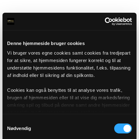
Denne hjemmeside bruger cookies
Vi bruger vores egne cookies samt cookies fra tredjepart
for at sikre, at hjemmesiden fungerer korrekt og til at
understøtte hjemmesidens funktionalitet, f.eks. tilpasning
af indhold eller til sikring af din spilkonto.
Cookies kan også benyttes til at analyse vores trafik,
brugen af hjemmesiden eller til at vise dig markedsføring
omkring spil og tilbud på denne samt andre hjemmesider
og sociale medier igennem vores analyse og
annonceringspartnere. Du kan læse mere om vores brug
Samtykkevalg
af cookies under "Detaljer" eller ved at klikke videre til
Nødvendig
vores Cookiepolitik, som du finder i bunden af vores