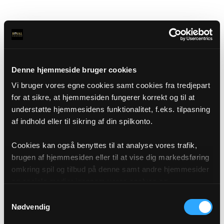
Denne hjemmeside bruger cookies
Vi bruger vores egne cookies samt cookies fra tredjepart
for at sikre, at hjemmesiden fungerer korrekt og til at
understøtte hjemmesidens funktionalitet, f.eks. tilpasning
af indhold eller til sikring af din spilkonto.
Cookies kan også benyttes til at analyse vores trafik,
brugen af hjemmesiden eller til at vise dig markedsføring
omkring spil og tilbud på denne samt andre hjemmesider
og sociale medier igennem vores analyse og
annonceringspartnere. Du kan læse mere om vores brug
Samtykkevalg
af cookies under "Detaljer" eller ved at klikke videre til
Nødvendig
vores Cookiepolitik, som du finder i bunden af vores