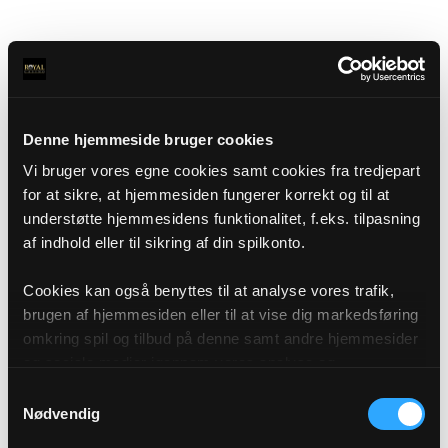
Denne hjemmeside bruger cookies
Vi bruger vores egne cookies samt cookies fra tredjepart
for at sikre, at hjemmesiden fungerer korrekt og til at
understøtte hjemmesidens funktionalitet, f.eks. tilpasning
af indhold eller til sikring af din spilkonto.
Cookies kan også benyttes til at analyse vores trafik,
brugen af hjemmesiden eller til at vise dig markedsføring
omkring spil og tilbud på denne samt andre hjemmesider
og sociale medier igennem vores analyse og
annonceringspartnere. Du kan læse mere om vores brug
Samtykkevalg
af cookies under "Detaljer" eller ved at klikke videre til
Nødvendig
vores Cookiepolitik, som du finder i bunden af vores