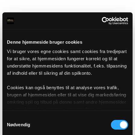
Denne hjemmeside bruger cookies
Vi bruger vores egne cookies samt cookies fra tredjepart
for at sikre, at hjemmesiden fungerer korrekt og til at
understøtte hjemmesidens funktionalitet, f.eks. tilpasning
af indhold eller til sikring af din spilkonto.
Cookies kan også benyttes til at analyse vores trafik,
brugen af hjemmesiden eller til at vise dig markedsføring
omkring spil og tilbud på denne samt andre hjemmesider
og sociale medier igennem vores analyse og
annonceringspartnere. Du kan læse mere om vores brug
Samtykkevalg
af cookies under "Detaljer" eller ved at klikke videre til
Nødvendig
vores Cookiepolitik, som du finder i bunden af vores