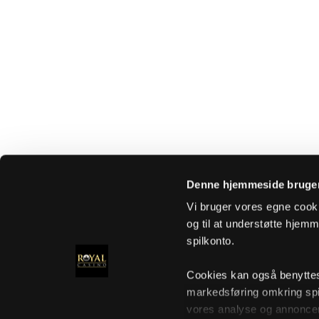
Denne hjemmeside bruger
Vi bruger vores egne cooki
og til at understøtte hjemme
spilkonto.
Cookies kan også benyttes t
markedsføring omkring spi
vores analyse og annoncer