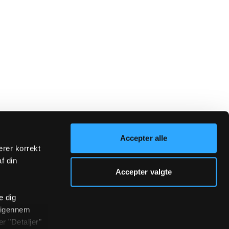
Accepter alle
erer korrekt
af din
Accepter valgte
e dig
r igennem
r "Detaljer"